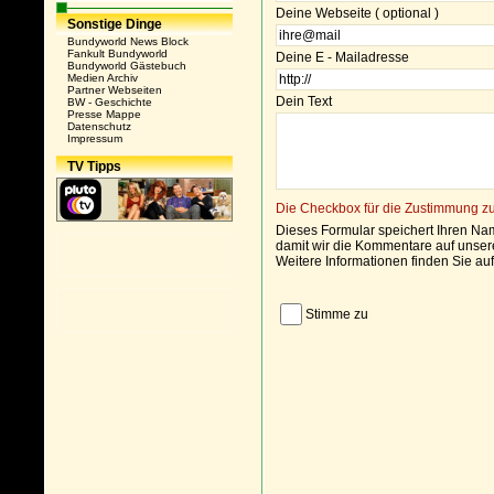
Deine Webseite ( optional )
Sonstige Dinge
Bundyworld News Block
Fankult Bundyworld
Deine E - Mailadresse
Bundyworld Gästebuch
Medien Archiv
Partner Webseiten
Dein Text
BW - Geschichte
Presse Mappe
Datenschutz
Impressum
TV Tipps
Die Checkbox für die Zustimmung z
Dieses Formular speichert Ihren Nam
damit wir die Kommentare auf unser
Weitere Informationen finden Sie a
Stimme zu