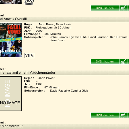
DVD - kaufen
tel :
al Vows / Overkill
Regie :
John Power, Peter Levin
FSK :
Freigegeben ab 15 Jahren
Jahr :
2000
Filmlänge :
188 Minuten
Schauspieler :
John Stamos, Cynthia Gibb, David Faustino, Ben Gazzara,
Jean Smart
DVD - kaufen
tel :
rheiratet mit einem Mädchenmärder
Regie :
John Power
FSK :
--
Jahr :
1994
Filmlänge :
87 Minuten
Schauspieler :
David Faustino Cynthia Gibb
DVD - kaufen
tel :
e Monsterbraut