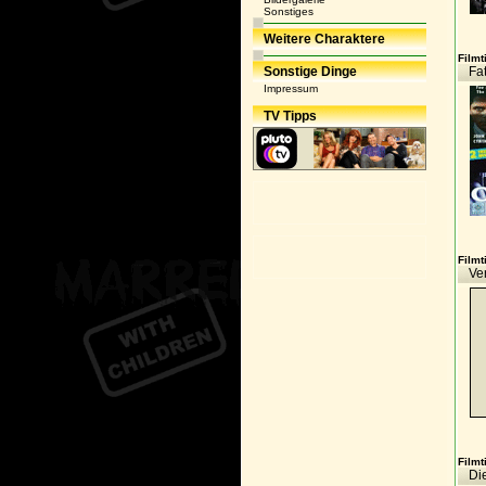
Sonstiges
Weitere Charaktere
Filmti
Sonstige Dinge
Fat
Impressum
TV Tipps
Filmti
Ve
Filmti
Di