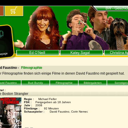
d Faustino -
Filmographie
er Filmographie finden sich einige Filme in denen David Faustino mit gespielt hat.
vid Faustino
Bud Bundy
Filmographie
Bildergalerien
Sonstiges
tel :
e Boston Strangler
Regie :
Michael Feifer
FSK :
Freigegeben ab 18 Jahren
Jahr :
2008
Filmlänge :
92 Minuten
Schauspieler :
David Faustino, Corin Nemec