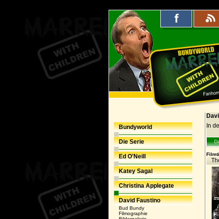
Davi
In d
Bundyworld
Die Serie
Da
Filmti
Ed O'Neill
Th
Katey Sagal
Christina Applegate
David Faustino
Bud Bundy
Filmographie
Bildergalerie