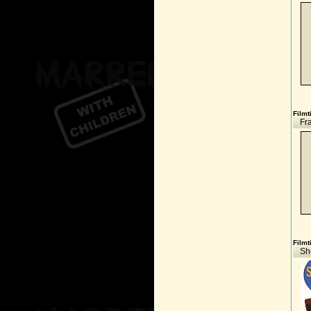
Filmti
Fr
Filmti
Sh