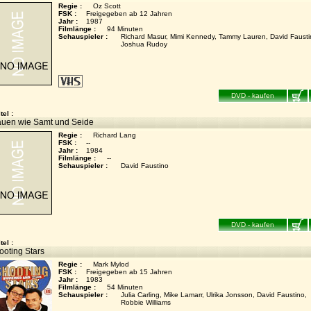
Regie :
Oz Scott
FSK :
Freigegeben ab 12 Jahren
Jahr :
1987
Filmlänge :
94 Minuten
Schauspieler :
Richard Masur, Mimi Kennedy, Tammy Lauren, David Fausti
Joshua Rudoy
DVD - kaufen
tel :
auen wie Samt und Seide
Regie :
Richard Lang
FSK :
--
Jahr :
1984
Filmlänge :
--
Schauspieler :
David Faustino
DVD - kaufen
tel :
ooting Stars
Regie :
Mark Mylod
FSK :
Freigegeben ab 15 Jahren
Jahr :
1983
Filmlänge :
54 Minuten
Schauspieler :
Julia Carling, Mike Lamarr, Ulrika Jonsson, David Faustino,
Robbie Williams